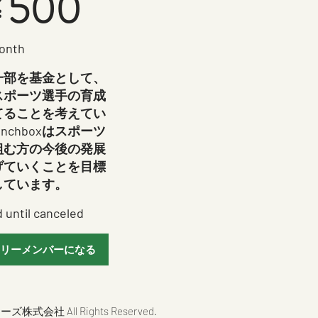
¥
500
onth
一部を基金として、
スポーツ選手の育成
てることを考えてい
unchboxはスポーツ
組む方の今後の発展
げていくことを目標
しています。
d until canceled
リーメンバーになる
アワーズ株式会社 All Rights Reserved.