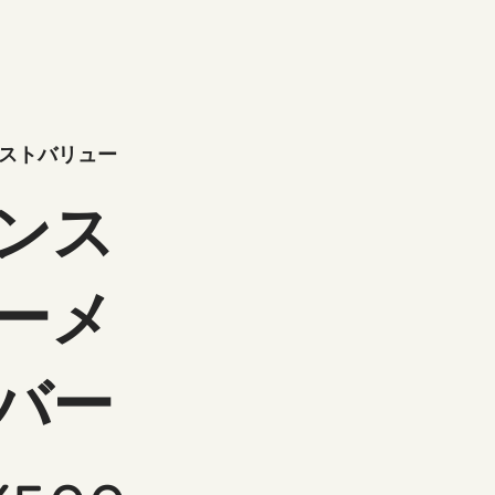
ストバリュー
ンス
ーメ
バー