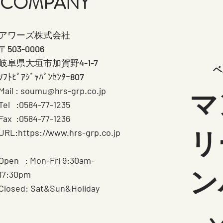
​COMPANY
アワーズ株式会社
〒503-0006
岐阜県大垣市加賀野4-1-7
ベ
ｿﾌﾄﾋﾟｱｼﾞｬﾊﾟﾝｾﾝﾀｰ807
Mail :
soumu@hrs-grp.co.jp
マ
Tel :0584-77-1235
Fax :0584-77-1236
リ
URL:
https://www.hrs-grp.co.jp
Open : Mon-Fri
9:30am-
ン
17:30pm
Closed: Sat&Sun&Holiday
¥500