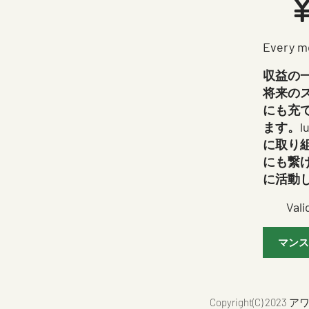
Every m
収益の
将来の
にも充
ます。l
に取り
にも繋
に活動
Vali
マンス
Copyright(C) 2023 